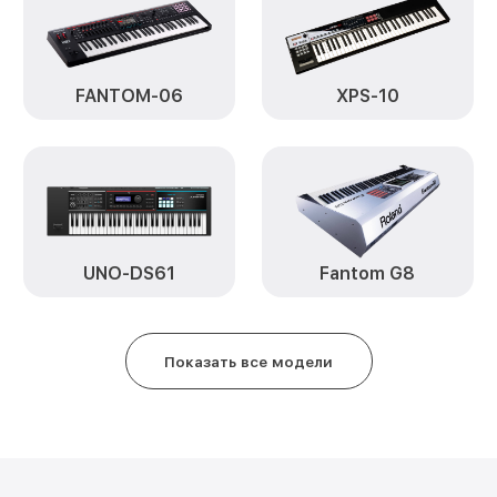
Ремонт корпусных элементов FP
Восстановление после попадан
FANTOM-06
XPS-10
Roland
Прошивка (Обновление ПО) FP 9
Замена стоковых потенциометр
Roland
UNO-DS61
Fantom G8
Показать все модели