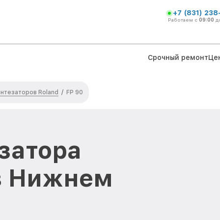
+7 (831) 238
Работаем с
09:00
д
Срочный ремонт
Це
нтезаторов Roland
/
FP 90
затора
 в Нижнем