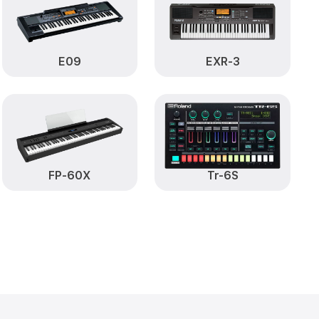
от 1800₽
 90 Roland
Заказать
ия влаги FP 90
E09
EXR-3
от 1500₽
Заказать
от 1000₽
0 Roland
Заказать
ов FP 90
от 2000₽
Заказать
FP-60X
Tr-6S