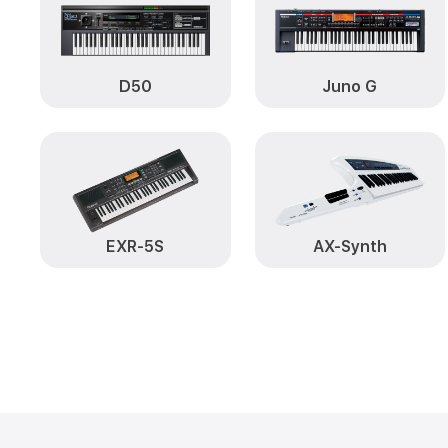
D50
Juno G
EXR-5S
AX-Synth