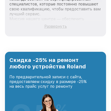
специалистов, которые постоянно повышают
свою квалификацию, чтобы предоставить вам
лучший сервис.
Миссия нашего центра — обеспечить
качественный и доступный ремонт для
Развернуть
каждого пользователя продукции Roland, вне
зависимости от сложности поломки. Мы
стремимся к тому, чтобы каждый клиент был
удовлетворен скоростью и качеством
предоставляемых услуг. Наша цель — стать
лучшим сервисным центром Roland в городе
Нижнем Новгороде, постоянно повышая
Скидка -25% на ремонт
уровень доверия и лояльности наших
любого устройства Roland
клиентов.
По предварительной записи с сайта,
предоставляем скидку в размере -25%
на весь прайс услуг по ремонту
%