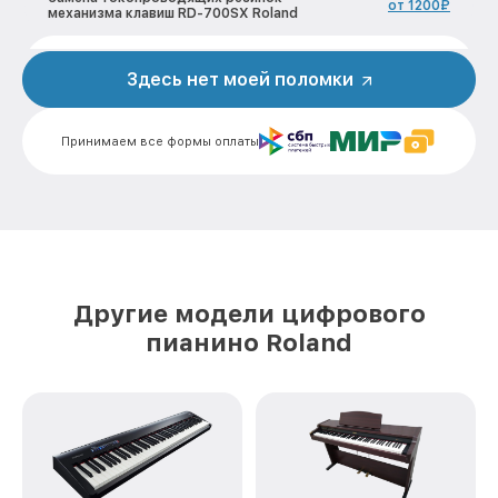
от 1200₽
механизма клавиш RD-700SX Roland
Чистка токопроводящих резинок
от 1500₽
механизма клавиш RD-700SX Roland
Здесь нет моей поломки
Ремонт механизма клавиш RD-700SX
от 1800₽
Roland
Принимаем все формы оплаты
Чистка клавиатуры RD-700SX Roland
от 1000₽
Ремонт клавиш RD-700SX Roland
от 1800₽
Замена клавиш и уплотнителей RD-
от 1200₽
700SX Roland
Другие модели цифрового
Чистка и профилактика
от 1500₽
пианино Roland
внутрикорпусная RD-700SX Roland
Ремонт корпусных элементов RD-700SX
от 2000₽
Roland
Восстановление после попадания влаги
от 1800₽
RD-700SX Roland